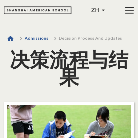
Skip to main content
Breadcrumb
home
chevron_right
chevron_right
Admissions
Decision Process And Updates
决策流程与结
果